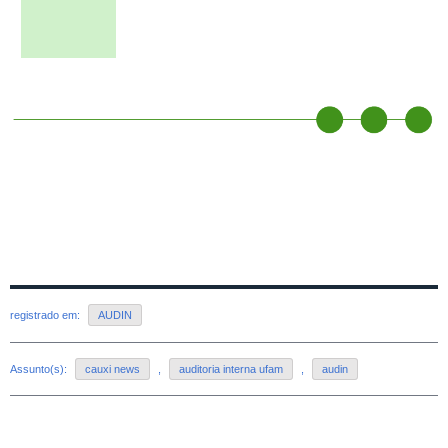
registrado em:
AUDIN
Assunto(s):
cauxi news
,
auditoria interna ufam
,
audin