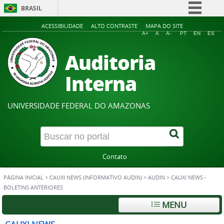
BRASIL
Simplifique!
ACESSIBILIDADE
ALTO CONTRASTE
MAPA DO SITE
A+
A
A-
PT
EN
ES
Comunica BR
Auditoria
Participe
Acesso à informação
Interna
Legislação
Canais
UNIVERSIDADE FEDERAL DO AMAZONAS
Contato
PÁGINA INICIAL
>
CAUXI NEWS (INFORMATIVO AUDIN)
>
AUDIN
>
CAUXI NEWS -
BOLETINS ANTERIORES
MENU