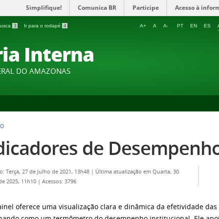
Simplifique!
Comunica BR
Participe
Acesso à infor
 busca
3
Ir para o rodapé
4
A+
A
A-
PT
EN
ES
ia Interna
DERAL DO AMAZONAS
HO
dicadores de Desempenh
o: Terça, 27 de Julho de 2021, 13h48
|
Última atualização em Quarta, 30
 de 2025, 11h10
|
Acessos: 3796
ainel oferece uma visualização clara e dinâmica da efetividade da
nando como um termômetro do desempenho institucional. Ele apoi