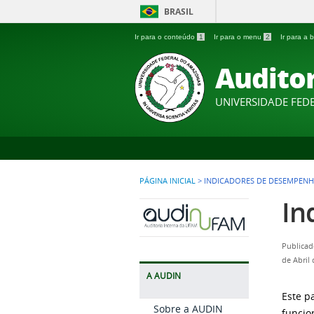
BRASIL
Ir para o conteúdo
1
Ir para o menu
2
Ir para a
Auditor
UNIVERSIDADE FE
PÁGINA INICIAL
>
INDICADORES DE DESEMPEN
In
Publicad
de Abril
A AUDIN
Este p
Sobre a AUDIN
funcio