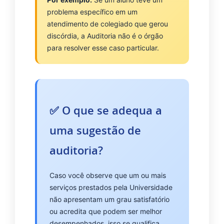
problema específico em um
atendimento de colegiado que gerou
discórdia, a Auditoria não é o órgão
para resolver esse caso particular.
✅ O que se adequa a
uma sugestão de
auditoria?
Caso você observe que um ou mais
serviços prestados pela Universidade
não apresentam um grau satisfatório
ou acredita que podem ser melhor
desempenhados, isso se qualifica