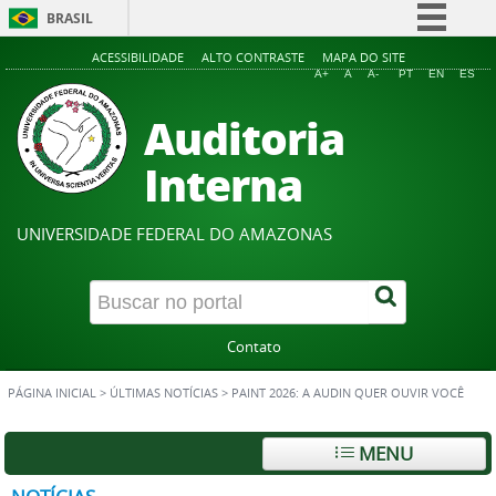
BRASIL
Simplifique!
ACESSIBILIDADE
ALTO CONTRASTE
MAPA DO SITE
A+
A
A-
PT
EN
ES
Comunica BR
Auditoria
Participe
Acesso à informação
Interna
Legislação
Canais
UNIVERSIDADE FEDERAL DO AMAZONAS
Contato
PÁGINA INICIAL
>
ÚLTIMAS NOTÍCIAS
>
PAINT 2026: A AUDIN QUER OUVIR VOCÊ
MENU