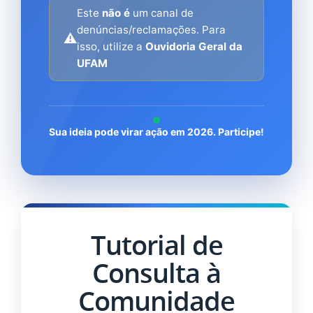
Este
não é
um canal de
denúncias/reclamações. Para
⚠️
isso, utilize a
Ouvidoria Geral da
UFAM
Sua ideia pode virar ação em 2026. Participe!
Tutorial de
Consulta à
Comunidade