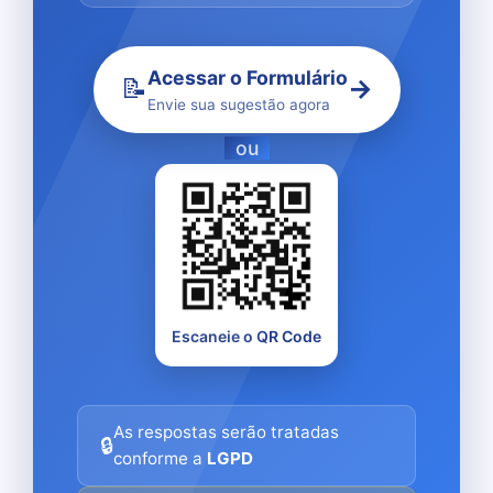
Acessar o Formulário
📝
→
Envie sua sugestão agora
ou
Escaneie o QR Code
As respostas serão tratadas
🔒
conforme a
LGPD