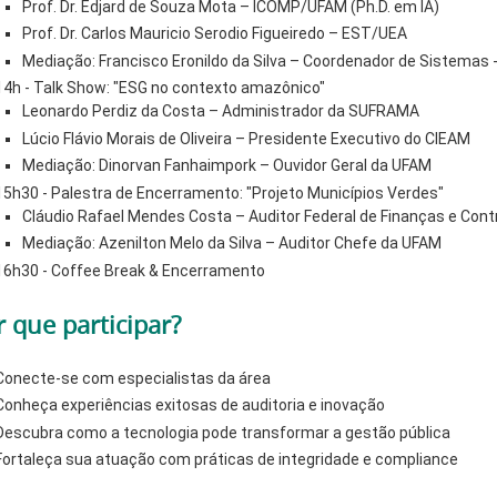
Prof. Dr. Edjard de Souza Mota – ICOMP/UFAM (Ph.D. em IA)
Prof. Dr. Carlos Mauricio Serodio Figueiredo – EST/UEA
Mediação: Francisco Eronildo da Silva – Coordenador de Sistema
14h - Talk Show: "ESG no contexto amazônico"
Leonardo Perdiz da Costa – Administrador da SUFRAMA
Lúcio Flávio Morais de Oliveira – Presidente Executivo do CIEAM
Mediação: Dinorvan Fanhaimpork – Ouvidor Geral da UFAM
15h30 - Palestra de Encerramento: "Projeto Municípios Verdes"
Cláudio Rafael Mendes Costa – Auditor Federal de Finanças e Cont
Mediação: Azenilton Melo da Silva – Auditor Chefe da UFAM
16h30 - Coffee Break & Encerramento
r que participar?
Conecte-se com especialistas da área
Conheça experiências exitosas de auditoria e inovação
Descubra como a tecnologia pode transformar a gestão pública
Fortaleça sua atuação com práticas de integridade e compliance