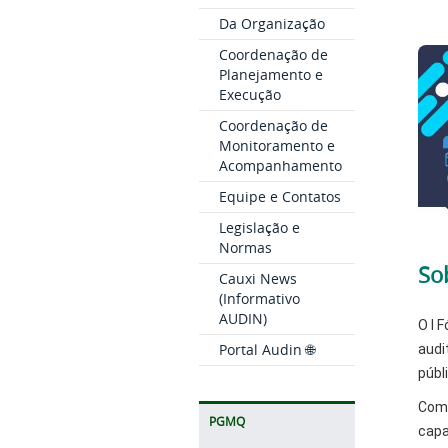
Da Organização
Coordenação de
Planejamento e
Execução
Coordenação de
Monitoramento e
Acompanhamento
Equipe e Contatos
Legislação e
Normas
So
Cauxi News
(Informativo
AUDIN)
O I 
Portal Audin 🌐
audi
públ
Com 
PGMQ
capa