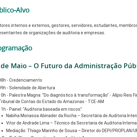
blico-Alvo
tores internos e externos, gestores, servidores, estudantes, membros
esentantes de organizações de auditoria e empresas.
ogramação
 de Maio – O Futuro da Administração Púb
08h - Credenciamento
09h - Solenidade de Abertura
10h - Palestra Magna: "Do diagnóstico à transformação" - Alípio Reis F
Tribunal de Contas do Estado do Amazonas - TCE-AM
11h - Painel: "Auditoria baseada em riscos"
Nabiha Monassa Abinader da Rocha – Secretária de Auditoria Inte
Vitor de Andrade Lima – Técnico da Secretaria de Auditoria Intern
Mediação: Thiago Marinho de Sousa – Diretor do DEPI/PROPLAN/