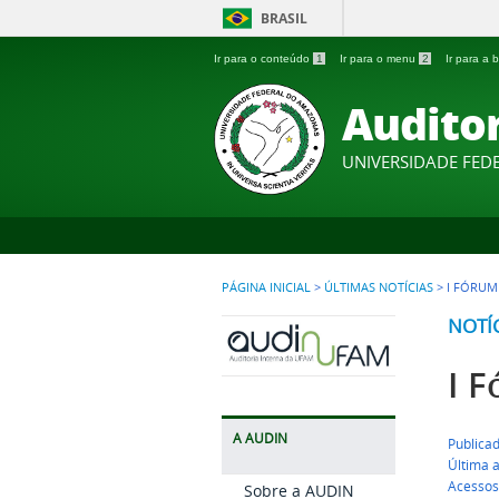
BRASIL
Ir para o conteúdo
1
Ir para o menu
2
Ir para a
Auditor
UNIVERSIDADE FE
PÁGINA INICIAL
>
ÚLTIMAS NOTÍCIAS
>
I FÓRUM
NOTÍ
I 
A AUDIN
Publicad
Última a
Acessos
Sobre a AUDIN