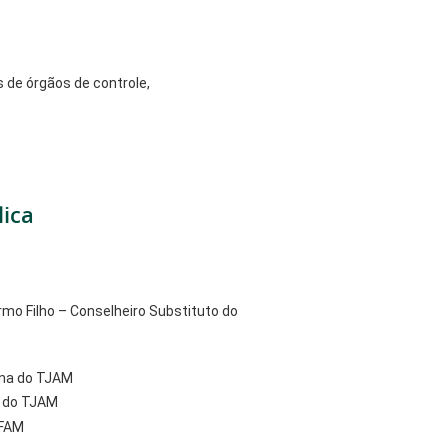
 de órgãos de controle,
lica
irmo Filho – Conselheiro Substituto do
rna do TJAM
a do TJAM
UFAM