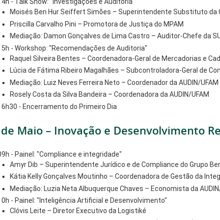
14h - Talk Show: "Investigações e Auditoria"
Moisés Ben Hur Seiffert Simões – Superintendente Substituto d
Priscilla Carvalho Pini – Promotora de Justiça do MPAM
Mediação: Damon Gonçalves de Lima Castro – Auditor-Chefe da 
15h - Workshop: "Recomendações de Auditoria"
Raquel Silveira Bentes – Coordenadora-Geral de Mercadorias e C
Lúcia de Fátima Ribeiro Magalhães – Subcontroladora-Geral de Co
Mediação: Luiz Neves Ferreira Neto – Coordenador da AUDIN/UFAM
Rosely Costa da Silva Bandeira – Coordenadora da AUDIN/UFAM
16h30 - Encerramento do Primeiro Dia
 de Maio – Inovação e Desenvolvimento Re
09h - Painel: "Compliance e integridade"
Amyr Dib – Superintendente Jurídico e de Compliance do Grupo Be
Kátia Kelly Gonçalves Moutinho – Coordenadora de Gestão da Inte
Mediação: Luzia Neta Albuquerque Chaves – Economista da AUDI
10h - Painel: "Inteligência Artificial e Desenvolvimento"
Clóvis Leite – Diretor Executivo da Logistiké