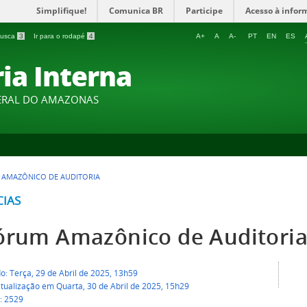
Simplifique!
Comunica BR
Participe
Acesso à infor
 busca
3
Ir para o rodapé
4
A+
A
A-
PT
EN
ES
ia Interna
DERAL DO AMAZONAS
 AMAZÔNICO DE AUDITORIA
CIAS
Fórum Amazônico de Auditori
o: Terça, 29 de Abril de 2025, 13h59
tualização em Quarta, 30 de Abril de 2025, 15h29
: 2529