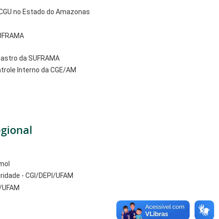
a CGU no Estado do Amazonas
SUFRAMA
adastro da SUFRAMA
ntrole Interno da CGE/AM
gional
mol
gridade - CGI/DEPI/UFAM
N/UFAM