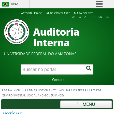
BRASIL
Simplifique!
ACESSIBILIDADE
ALTO CONTRASTE
MAPA DO SITE
A+
A
A-
PT
EN
ES
Comunica BR
Auditoria
Participe
Acesso à informação
Interna
Legislação
Canais
UNIVERSIDADE FEDERAL DO AMAZONAS
Contato
PÁGINA INICIAL
>
ÚLTIMAS NOTÍCIAS
>
TCU AVALIARÁ OS TRÊS PILARES ESG
(ENVIRONMENTAL, SOCIAL AND GOVERNANCE)
MENU