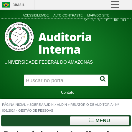
BRASIL
Simplifique!
ACESSIBILIDADE
ALTO CONTRASTE
MAPA DO SITE
A+
A
A-
PT
EN
ES
Comunica BR
Auditoria
Participe
Acesso à informação
Interna
Legislação
Canais
UNIVERSIDADE FEDERAL DO AMAZONAS
Contato
PÁGINA INICIAL
>
SOBRE A AUDIN
>
AUDIN
>
RELATÓRIO DE AUDITORIA - Nº
005/2024 - GESTÃO DE PESSOAS
MENU