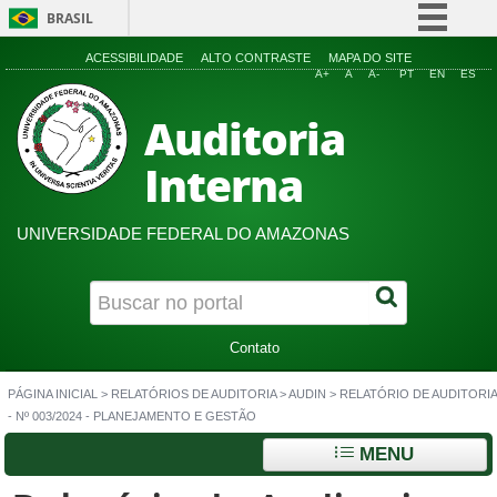
BRASIL
Simplifique!
ACESSIBILIDADE
ALTO CONTRASTE
MAPA DO SITE
A+
A
A-
PT
EN
ES
Comunica BR
Auditoria
Participe
Acesso à informação
Interna
Legislação
Canais
UNIVERSIDADE FEDERAL DO AMAZONAS
Contato
PÁGINA INICIAL
>
RELATÓRIOS DE AUDITORIA
>
AUDIN
>
RELATÓRIO DE AUDITORIA
- Nº 003/2024 - PLANEJAMENTO E GESTÃO
MENU