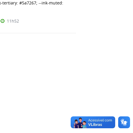
k-tertiary: #5a7267; --ink-muted:
11h52