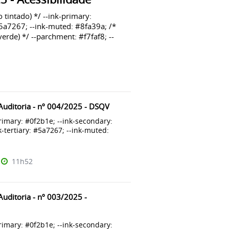
 tintado) */ --ink-primary:
#5a7267; --ink-muted: #8fa39a; /*
rde) */ --parchment: #f7faf8; --
 Auditoria - nº 004/2025 - DSQV
primary: #0f2b1e; --ink-secondary:
k-tertiary: #5a7267; --ink-muted:
11h52
Auditoria - nº 003/2025 -
primary: #0f2b1e; --ink-secondary: