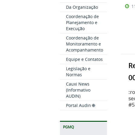
1
Da Organização
Coordenação de
Planejamento e
Execução
Coordenação de
Monitoramento e
Acompanhamento
Equipe e Contatos
Re
Legislação e
Normas
0
Cauxi News
(Informativo
:ro
AUDIN)
se
#5
Portal Audin 🌐
PGMQ