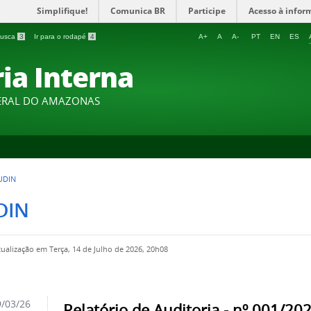
Simplifique!
Comunica BR
Participe
Acesso à infor
 busca
3
Ir para o rodapé
4
A+
A
A-
PT
EN
ES
ia Interna
DERAL DO AMAZONAS
UDIN
DIN
tualização em Terça, 14 de Julho de 2026, 20h08
/03/26
Relatório de Auditoria - nº 001/202