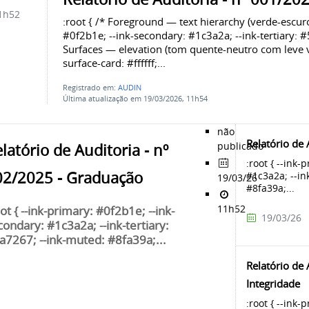
1h52
:root { /* Foreground — text hierarchy (verde-escuro
#0f2b1e; --ink-secondary: #1c3a2a; --ink-tertiary: 
Surfaces — elevation (tom quente-neutro com leve ve
surface-card: #ffffff;...
Registrado em:
AUDIN
Última atualização em 19/03/2026, 11h54
não
Relatório de
publicado
latório de Auditoria - nº
:root { --ink-
02/2025 - Graduação
#1c3a2a; --in
19/03/26
#8fa39a;...
11h52
ot { --ink-primary: #0f2b1e; --ink-
19/03/26
condary: #1c3a2a; --ink-tertiary:
a7267; --ink-muted: #8fa39a;...
Relatório de 
Integridade
:root { --ink-