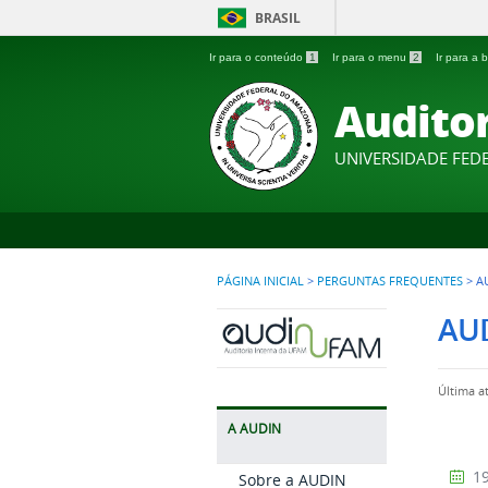
BRASIL
Ir para o conteúdo
1
Ir para o menu
2
Ir para a
Auditor
UNIVERSIDADE FE
PÁGINA INICIAL
>
PERGUNTAS FREQUENTES
>
A
AU
Última a
A AUDIN
19
Sobre a AUDIN