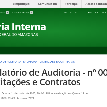
Simplifique!
Comunica BR
Participe
Acesso à infor
 busca
3
Ir para o rodapé
4
A+
A
A-
PT
EN
ES
ACE
ia Interna
DERAL DO AMAZONAS
 DE AUDITORIA - Nº 006/2024 - LICITAÇÕES E CONTRATOS
latório de Auditoria - nº 0
citações e Contratos
o: Quarta, 11 de Junho de 2025, 10h00
|
Última atualização em Quinta, 19 de
 2026, 11h23
|
Acessos: 2121