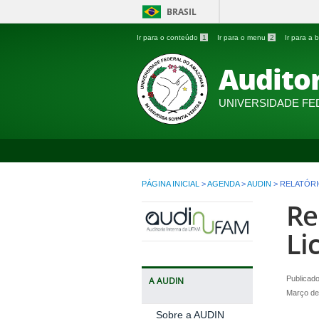
BRASIL
Ir para o conteúdo
1
Ir para o menu
2
Ir para a
Auditor
UNIVERSIDADE FE
PÁGINA INICIAL
>
AGENDA
>
AUDIN
>
RELATÓRIO
Re
Li
Publicad
A AUDIN
Março de
Sobre a AUDIN