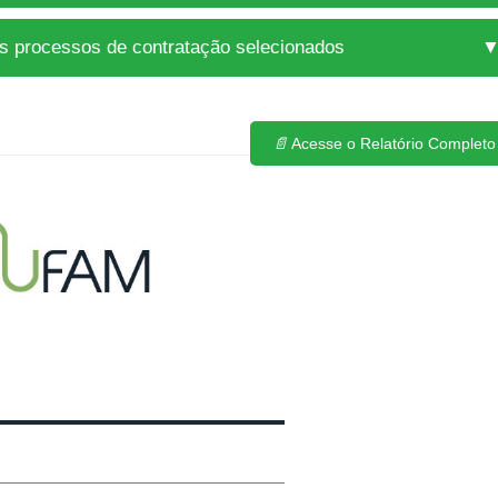
s processos de contratação selecionados
📄
Acesse o Relatório Completo