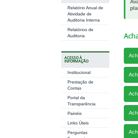
Ava
pla
Relatório Anual de
Atividade de
Auditoria Interna
Relatórios de
Ach
Auditoria
Ach
ACESSO À
INFORMAÇÃO
Institucional
Ach
Prestação de
Contas
Ach
Portal da
Transparência
Ach
Painéis
Links Úteis
Ach
Perguntas