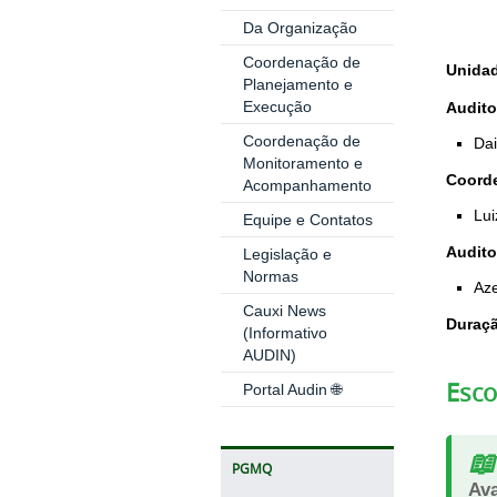
Da Organização
Coordenação de
Unidad
Planejamento e
Execução
Audito
Coordenação de
Dai
Monitoramento e
Coord
Acompanhamento
Lui
Equipe e Contatos
Audito
Legislação e
Normas
Aze
Cauxi News
Duraç
(Informativo
AUDIN)
Esco
Portal Audin 🌐
📖
PGMQ
Ava