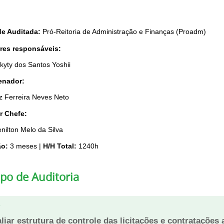
e Auditada:
Pró-Reitoria de Administração e Finanças (Proadm)
res responsáveis:
kyty dos Santos Yoshii
enador:
z Ferreira Neves Neto
r Chefe:
nilton Melo da Silva
ão:
3 meses |
H/H Total:
1240h
po de Auditoria
liar estrutura de controle das licitações e contrataçõ