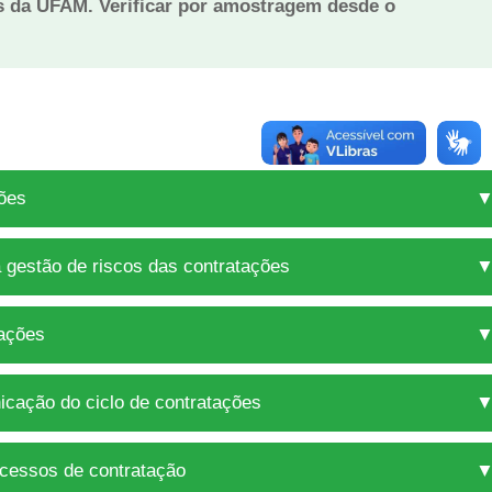
ões da UFAM. Verificar por amostragem desde o
ções
a gestão de riscos das contratações
tações
cação do ciclo de contratações
ocessos de contratação