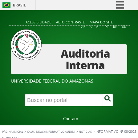
BRASIL
Simplifique!
ACESSIBILIDADE
ALTO CONTRASTE
MAPA DO SITE
Comunica BR
A+
A
A-
PT
EN
ES
Participe
Acesso à informação
Auditoria
Legislação
Interna
Canais
UNIVERSIDADE FEDERAL DO AMAZONAS
Contato
>
>
>
INFORMATIVO Nº 08/2025
PÁGINA INICIAL
CAUXI NEWS (INFORMATIVO AUDIN)
NOTÍCIAS