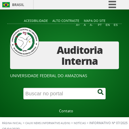
BRASIL
Simplifique!
ACESSIBILIDADE
ALTO CONTRASTE
MAPA DO SITE
Comunica BR
A+
A
A-
PT
EN
ES
Participe
Acesso à informação
Auditoria
Legislação
Interna
Canais
UNIVERSIDADE FEDERAL DO AMAZONAS
Contato
>
>
>
INFORMATIVO Nº 07/2025
PÁGINA INICIAL
CAUXI NEWS (INFORMATIVO AUDIN)
NOTÍCIAS