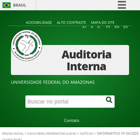
BRASIL
Simplifique!
ACESSIBILIDADE
ALTO CONTRASTE
MAPA DO SITE
Comunica BR
A+
A
A-
PT
EN
ES
Participe
Acesso à informação
Auditoria
Legislação
Interna
Canais
UNIVERSIDADE FEDERAL DO AMAZONAS
Contato
>
>
>
INFORMATIVO Nº 04/2025
PÁGINA INICIAL
CAUXI NEWS (INFORMATIVO AUDIN)
NOTÍCIAS