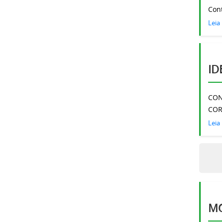
Cont
Leia
ID
CON
COR
Leia
MO