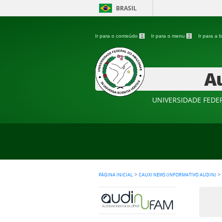
BRASIL
Ir para o conteúdo
1
Ir para o menu
2
Ir para a
Au
UNIVERSIDADE FED
>
>
PÁGINA INICIAL
CAUXI NEWS (INFORMATIVO AUDIN)