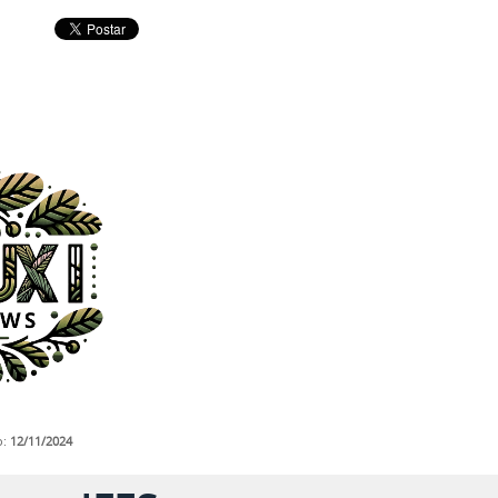
o:
12
/11/2024