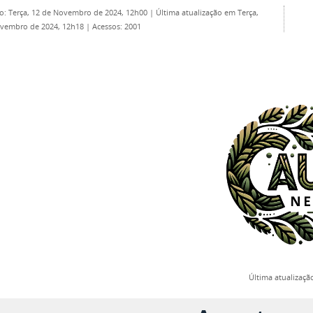
o: Terça, 12 de Novembro de 2024, 12h00
|
Última atualização em Terça,
ovembro de 2024, 12h18
|
Acessos: 2001
Última atualizaçã