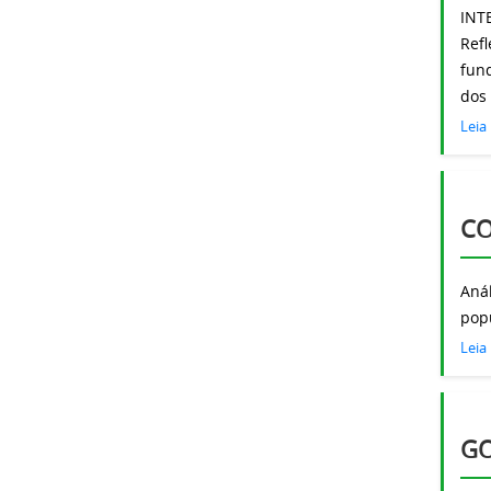
INT
Ref
fun
dos
Leia
C
Aná
pop
Leia
GO