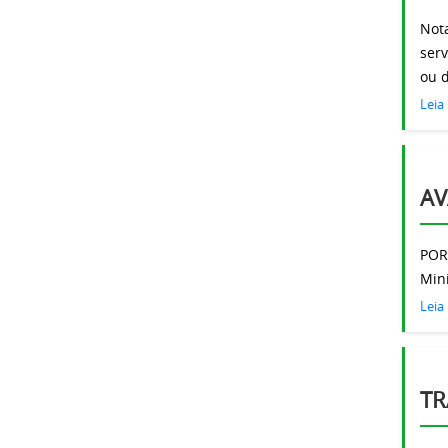
Not
serv
ou d
Leia
AV
POR
Mini
Leia
TR