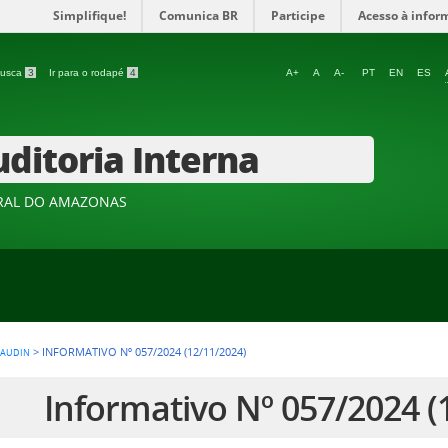
Simplifique!
Comunica BR
Participe
Acesso à infor
 busca
3
Ir para o rodapé
4
A+
A
A-
PT
EN
ES
ditoria Interna
ERAL DO AMAZONAS
>
INFORMATIVO Nº 057/2024 (12/11/2024)
AUDIN
Informativo Nº 057/2024 (