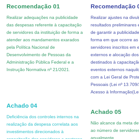
Recomendação 01
Recomendação 
Realizar adequações na publicidade
Realizar ajustes na divu
das despesas referente à capacitação
resultados preliminares 
de servidores da instituição de forma a
de garantir a publicidad
atender aos mandamentos exarados
forma em que ocorre as 
pela Política Nacional de
servidores inscritos em 
Desenvolvimento de Pessoas da
externos e alocação dos
Administração Pública Federal e a
destinados à capacitaçã
Instrução Normativa nº 21/2021
.
eventos externos naquil
com a Lei Geral de Pro
Pessoais (Lei nº 13.709/
Acesso à
Informação(
Le
Achado 04
Achado 05
Deficiência dos controles internos na
Não alcance da meta def
realização da despesa correlata aos
ao número de servidore
investimentos direcionados à
anualmente
.
capacitação dos servidores e gestores