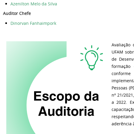
Azenilton Melo da Silva
Auditor Chefe
Dinorvan Fanhaimpork
Avaliação 
UFAM sobre
de Desenvo
formação 
conforme
implementa
Pessoas (P
nº 21/2021
a 2022. E
capacitaçã
respeitan
aderência 