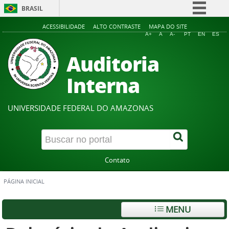
BRASIL
Simplifique!
ACESSIBILIDADE
ALTO CONTRASTE
MAPA DO SITE
A+
A
A-
PT
EN
ES
Comunica BR
Auditoria
Participe
Acesso à informação
Interna
Legislação
Canais
UNIVERSIDADE FEDERAL DO AMAZONAS
Contato
PÁGINA INICIAL
MENU