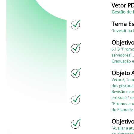
Vetor PD
Gestão de 
Tema Es
"Investir na
Objetivo
6.1.3
“
Promov
servidores
”.
Graduação e
Objeto A
Vetor
6
, Tem
dos gestores
Revisão ocor
em sua 2ª re
“Promover o
do Plano
de
Objetivo
"
A
valiar
a at
ao cumprimen