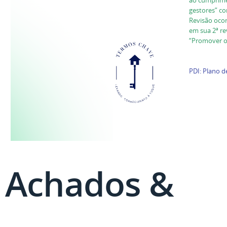
gestores” co
Revisão ocor
em sua 2ª re
“Promover 
PDI: Plano d
Achados &