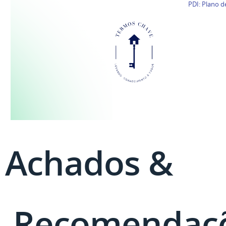
PDI: Plano d
Achados &
Recomendaç