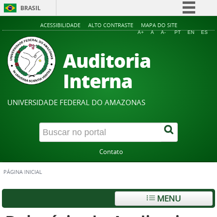
BRASIL
Simplifique!
ACESSIBILIDADE
ALTO CONTRASTE
MAPA DO SITE
A+
A
A-
PT
EN
ES
Comunica BR
Auditoria
Participe
Acesso à informação
Interna
Legislação
Canais
UNIVERSIDADE FEDERAL DO AMAZONAS
Contato
PÁGINA INICIAL
MENU