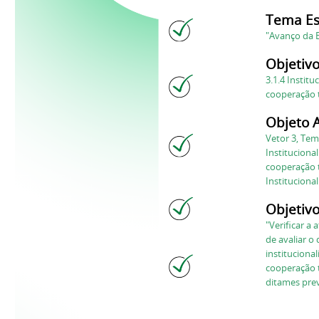
Tema Es
"Avanço da 
Objetivo
3.1.4 Instit
cooperação t
Objeto A
Vetor 3, Tem
Instituciona
cooperação t
Instituciona
Objetivo
"Verificar a
de avaliar 
instituciona
cooperação t
ditames prev