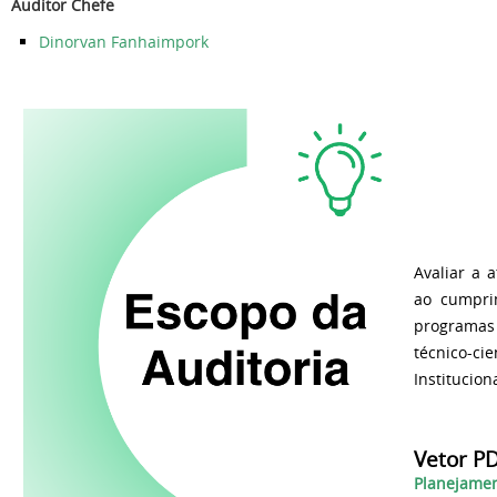
Auditor Chefe
Dinorvan Fanhaimpork
Avaliar a 
ao cumprim
programas 
técnico-c
Institucion
Vetor PD
Planejamen