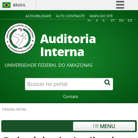
BRASIL
Simplifique!
ACESSIBILIDADE
ALTO CONTRASTE
MAPA DO SITE
A+
A
A-
PT
EN
ES
Comunica BR
Auditoria
Participe
Acesso à informação
Interna
Legislação
Canais
UNIVERSIDADE FEDERAL DO AMAZONAS
Contato
PÁGINA INICIAL
MENU