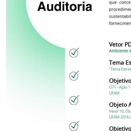
que conce
procedime
sustentabi
fornecimen
Vetor PD
Ambiente e
Tema Es
"Tema Estra
Objetivo
O71 - Ação 1
UFAM.
Objeto A
Vetor 10, Ob
UFAM 2016-
Objetivo