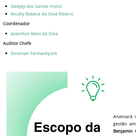
Daikyty dos Santos Yoshii
Nicolly Rebeca da Silva Ribeiro
Coordenador
Azenilton Melo da Silva
Auditor Chefe
Dinorvan Fanhaimpork
Analisará 
gestão am
Benjamin C