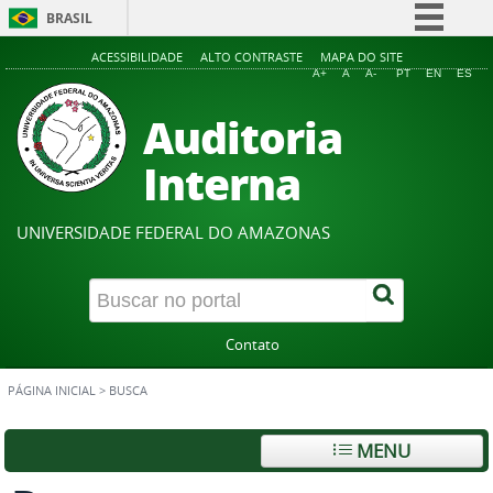
BRASIL
Simplifique!
ACESSIBILIDADE
ALTO CONTRASTE
MAPA DO SITE
A+
A
A-
PT
EN
ES
Comunica BR
Auditoria
Participe
Acesso à informação
Interna
Legislação
Canais
UNIVERSIDADE FEDERAL DO AMAZONAS
Contato
PÁGINA INICIAL
>
BUSCA
MENU