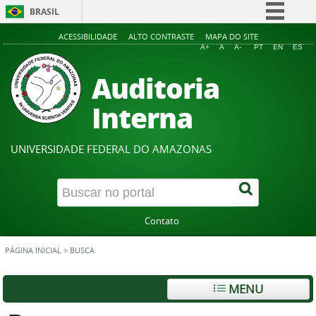
BRASIL
Simplifique!
ACESSIBILIDADE
ALTO CONTRASTE
MAPA DO SITE
A+
A
A-
PT
EN
ES
Comunica BR
Auditoria
Participe
Acesso à informação
Interna
Legislação
Canais
UNIVERSIDADE FEDERAL DO AMAZONAS
Contato
PÁGINA INICIAL
>
BUSCA
MENU